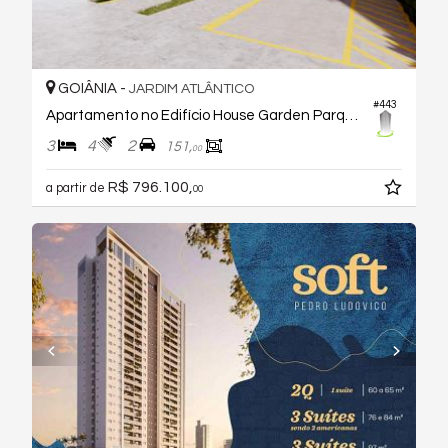
GOIÂNIA -
JARDIM ATLÂNTICO
#443
Apartamento no Edifício House Garden Parque Cascavel
3
4
2
151,
00
R$ 796.100,
a partir de
00