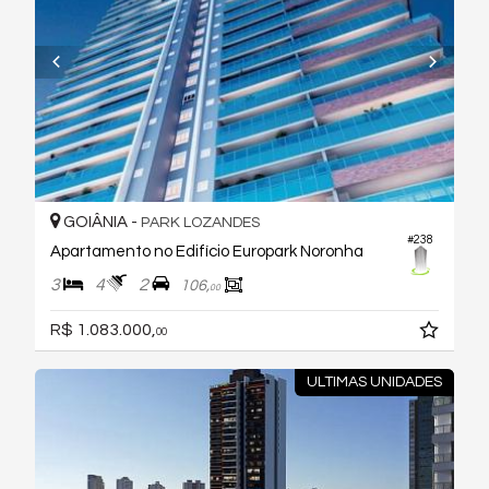
GOIÂNIA -
PARK LOZANDES
#238
Apartamento no Edifício Europark Noronha
3
4
2
106,
00
R$ 1.083.000,
00
ULTIMAS UNIDADES