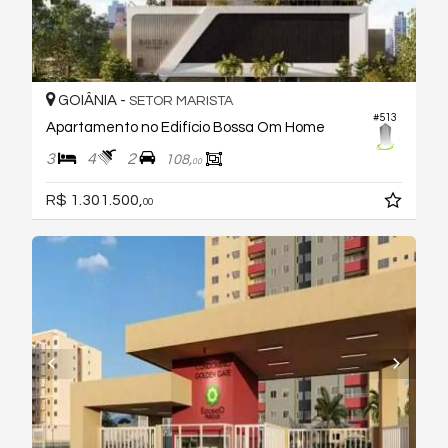
GOIÂNIA -
SETOR MARISTA
#513
Apartamento no Edifício Bossa Om Home
3
4
2
108,
00
R$ 1.301.500,
00