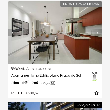
PRONTO PARA MORAR
GOIÂNIA -
SETOR OESTE
#285
Apartamento no Edifício Lina Praça do Sol
3
4
2
121,
00
R$ 1.130.500,
00
LANÇAMENTO