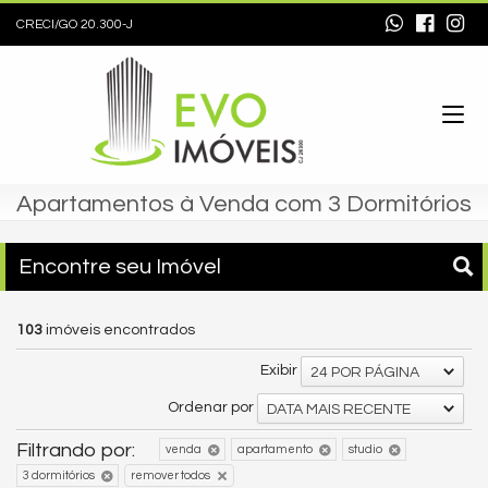
CRECI/GO 20.300-J
Apartamentos à Venda com 3 Dormitórios
Encontre seu Imóvel
103
imóveis encontrados
Exibir
24 POR PÁGINA
Ordenar por
DATA MAIS RECENTE
Filtrando por:
venda
apartamento
studio
3 dormitórios
remover todos