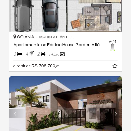
GOIÂNIA -
JARDIM ATLÂNTICO
#444
Apartamento no Edifício House Garden Atlântico 2
3
4
2
145,
00
R$ 708.700,
a partir de
00