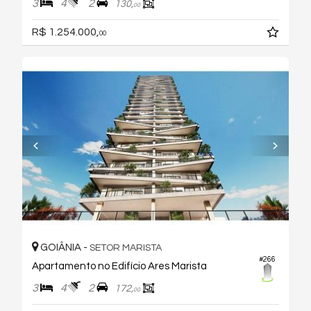
3
4
2
130,
00
R$ 1.254.000,
00
GOIÂNIA -
SETOR MARISTA
#266
Apartamento no Edifício Ares Marista
3
4
2
172,
00