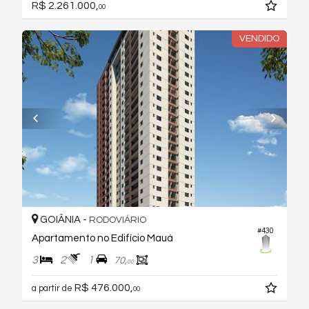
R$ 2.261.000,
00
VENDIDO
GOIÂNIA -
RODOVIÁRIO
#430
Apartamento no Edifício Mauá
3
2
1
70,
00
R$ 476.000,
a partir de
00