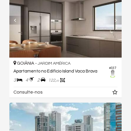
GOIÂNIA -
JARDIM AMÉRICA
#337
Apartamento no Edifício Island Vaca Brava
3
4
2
122,
00
Consulte-nos