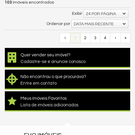
103
imóveis encontrados
Exibir
24 POR PÁGINA
Ordenar por
DATA MAIS RECENTE
‹
1
2
3
4
›
»
Quer vender seu imóvel?
Cadastre-se e anuncie conosco
Não encontrou o que procurava?
Entre em contato
Meus imóveis Favoritos
Lista de imóveis adicionados