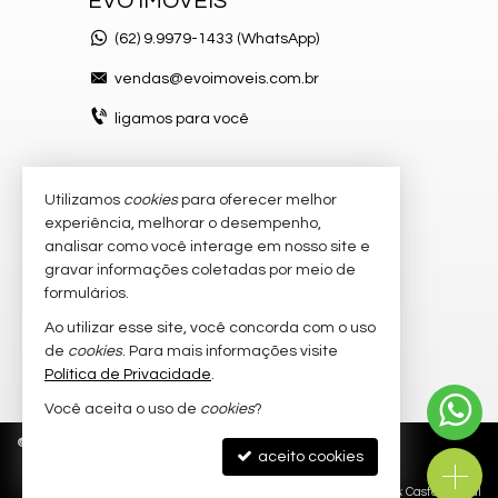
EVO IMÓVEIS
(62)
9.9979-1433 (WhatsApp)
vendas@evoimoveis.com.br
ligamos para você
Utilizamos
cookies
para oferecer melhor
VEJA MAIS
experiência, melhorar o desempenho,
atendimento por WhatsApp
analisar como você interage em nosso site e
gravar informações coletadas por meio de
cadastre seu imóvel
formulários.
imóveis favoritos
Ao utilizar esse site, você concorda com o uso
de
cookies
. Para mais informações visite
mapa de imóveis
Política de Privacidade
.
Você aceita o uso de
cookies
?
©
2026
CRECI/GO 20.300-J
Política de Privacidade
aceito cookies
Site para imobiliárias
: Castel Digital