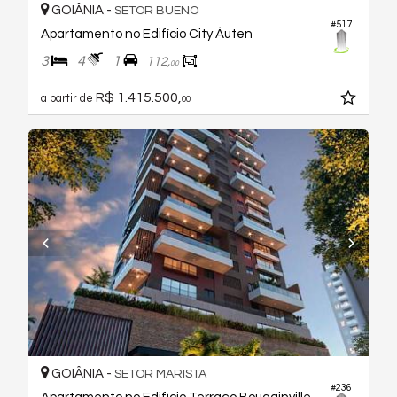
GOIÂNIA -
SETOR BUENO
#517
Apartamento no Edifício City Áuten
3
4
1
112,
00
R$ 1.415.500,
a partir de
00
GOIÂNIA -
SETOR MARISTA
#236