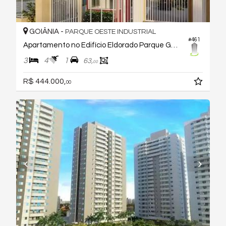
GOIÂNIA -
PARQUE OESTE INDUSTRIAL
#461
Apartamento no Edifício Eldorado Parque Golden Gate
3
4
1
63,
00
R$ 444.000,
00