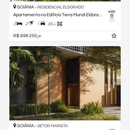
GOIÂNIA -
RESIDENCIAL ELDORADO
#440
Apartamento no Edifício Terra Mundi Eldorado - B5
3
2
1
88,
00
R$ 698.250,
00
GOIÂNIA -
SETOR MARISTA