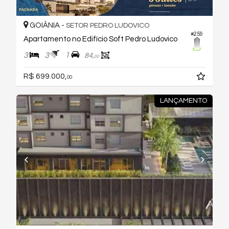
GOIÂNIA -
SETOR PEDRO LUDOVICO
#259
Apartamento no Edifício Soft Pedro Ludovico
3
3
1
84,
00
R$ 699.000,
00
LANÇAMENTO