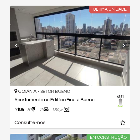
ULTIMA UNIDADE
GOIÂNIA -
SETOR BUENO
#251
Apartamento no Edifício Finest Bueno
3
5
2
160,
00
Consulte-nos
EM CONSTRUÇÃO