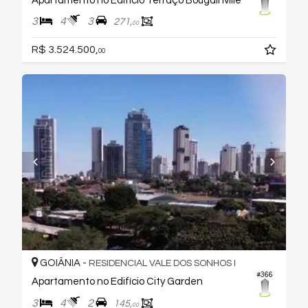
Apartamento no Edifício Terraço Bougainville
3
4
3
271,
00
R$ 3.524.500,
00
GOIÂNIA -
RESIDENCIAL VALE DOS SONHOS I
#366
Apartamento no Edifício City Garden
3
4
2
145,
00