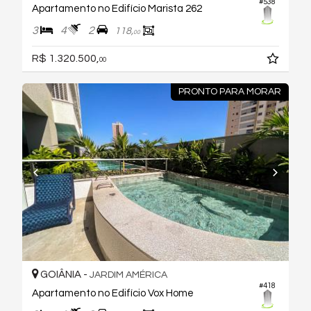
#538
Apartamento no Edifício Marista 262
3
4
2
118,
00
R$ 1.320.500,
00
PRONTO PARA MORAR
GOIÂNIA -
JARDIM AMÉRICA
#418
Apartamento no Edifício Vox Home