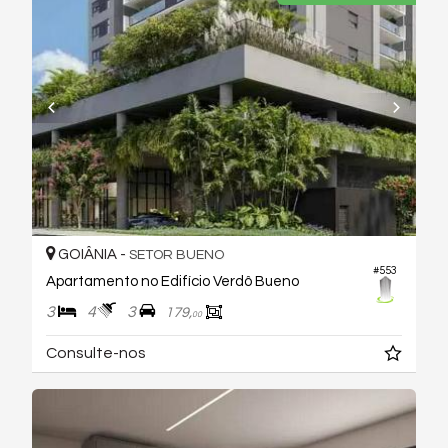
GOIÂNIA -
SETOR BUENO
#553
Apartamento no Edifício Verdô Bueno
3
4
3
179,
00
Consulte-nos