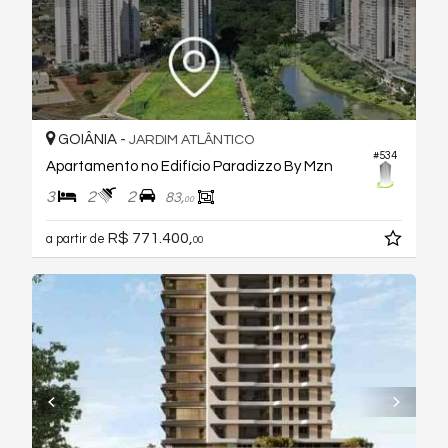
GOIÂNIA -
JARDIM ATLÂNTICO
#534
Apartamento no Edifício Paradizzo By Mzn
3
2
2
83,
00
R$ 771.400,
a partir de
00