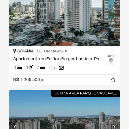
GOIÂNIA -
SETOR MARISTA
#584
Apartamento no Edifício Borges Landeiro Prime
3
3
2
139,
00
R$ 1.206.500,
00
ULTIMA AREA PARQUE CASCAVEL