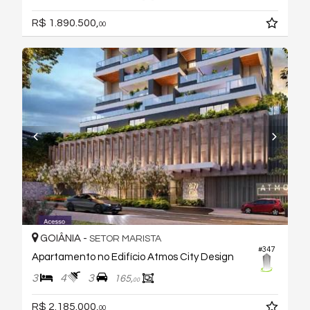
R$ 1.890.500,
00
GOIÂNIA -
SETOR MARISTA
#347
Apartamento no Edifício Atmos City Design
3
4
3
165,
00
R$ 2.185.000,
00