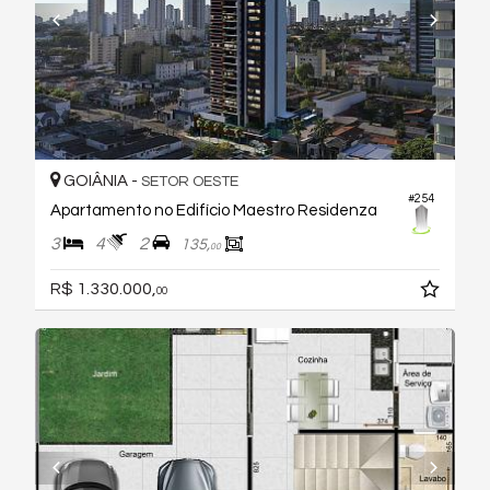
GOIÂNIA -
SETOR OESTE
#254
Apartamento no Edifício Maestro Residenza
3
4
2
135,
00
R$ 1.330.000,
00