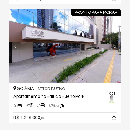
PRONTO PARA MORAR
GOIÂNIA -
SETOR BUENO
#381
Apartamento no Edifício Bueno Park
3
4
2
126,
00
R$ 1.216.000,
00