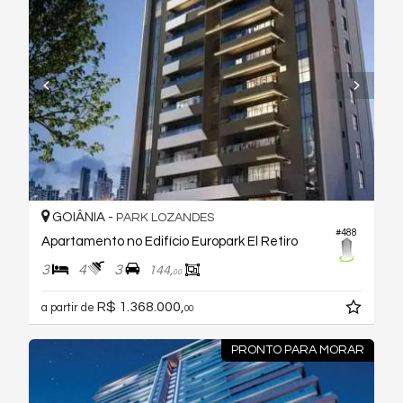
GOIÂNIA -
PARK LOZANDES
#488
Apartamento no Edifício Europark El Retiro
3
4
3
144,
00
R$ 1.368.000,
a partir de
00
PRONTO PARA MORAR