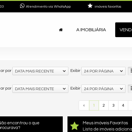
33
Atendimento via WhatsApp
imóveis favoritos
A IMOBILIÁRIA
VEND
ar por
Exibir
DATA MAIS RECENTE
24 POR PÁGINA
ar por
Exibir
DATA MAIS RECENTE
24 POR PÁGINA
‹
1
2
3
4
Não encontrou o que
Meus imóveis Favoritos
procurava?
Lista de imóveis adicion