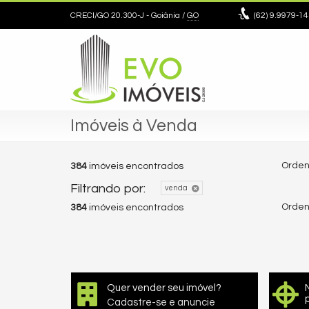
CRECI/GO 20.300-J
- Goiânia /
GO
(62)
9.9979-14
Imóveis à Venda
Orden
384
imóveis encontrados
Filtrando por:
venda
Orden
384
imóveis encontrados
Quer vender seu imóvel?
Cadastre-se e anuncie