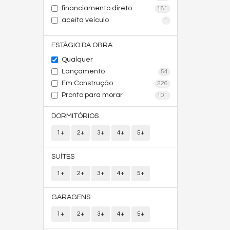
financiamento direto
181
aceita veículo
1
ESTÁGIO DA OBRA
Qualquer
Lançamento
54
Em Construção
226
Pronto para morar
101
DORMITÓRIOS
1+
2+
3+
4+
5+
SUÍTES
1+
2+
3+
4+
5+
GARAGENS
1+
2+
3+
4+
5+