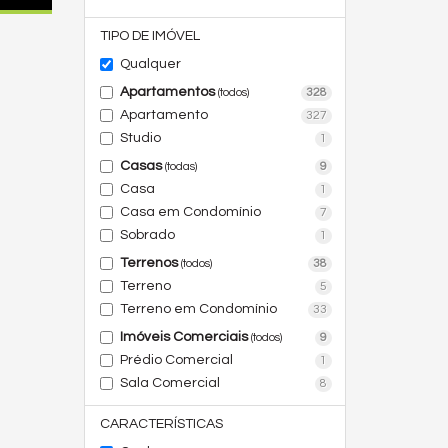
TIPO DE IMÓVEL
Qualquer
Apartamentos
328
(todos)
Apartamento
327
Studio
1
Casas
9
(todas)
Casa
1
Casa em Condomínio
7
Sobrado
1
Terrenos
38
(todos)
Terreno
5
Terreno em Condomínio
33
Imóveis Comerciais
9
(todos)
Prédio Comercial
1
Sala Comercial
8
CARACTERÍSTICAS