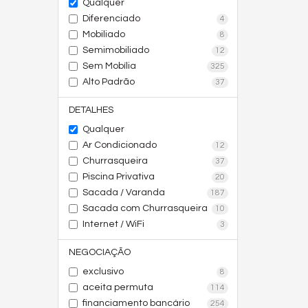
Qualquer
Diferenciado
4
Mobiliado
8
Semimobiliado
12
Sem Mobília
325
Alto Padrão
37
DETALHES
Qualquer
Ar Condicionado
12
Churrasqueira
37
Piscina Privativa
20
Sacada / Varanda
187
Sacada com Churrasqueira
10
Internet / WiFi
3
NEGOCIAÇÃO
exclusivo
8
aceita permuta
114
financiamento bancário
254