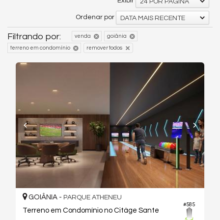
Exibir
24 POR PÁGINA
Ordenar por
DATA MAIS RECENTE
Filtrando por:
venda
goiânia
terreno em condomínio
remover todos
GOIÂNIA -
PARQUE ATHENEU
#585
Terreno em Condomínio no Citàge Sante