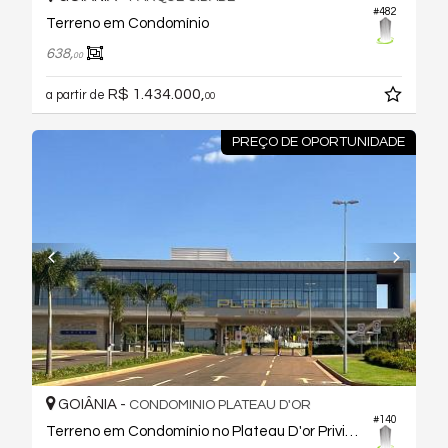
#482
Terreno em Condomínio
638,
00
R$ 1.434.000,
a partir de
00
PREÇO DE OPORTUNIDADE
GOIÂNIA -
CONDOMINIO PLATEAU D'OR
#140
Terreno em Condomínio no Plateau D'or Privilege