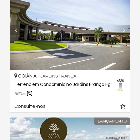
GOIÂNIA -
JARDINS FRANÇA
#226
Terreno em Condomínio no Jardins França Fgr
560,
00
Consulte-nos
LANÇAMENTO