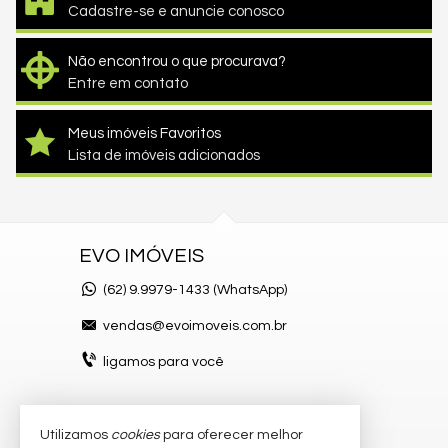
Cadastre-se e anuncie conosco
Não encontrou o que procurava?
Entre em contato
Meus imóveis Favoritos
Lista de imóveis adicionados
EVO IMÓVEIS
(62)
9.9979-1433 (WhatsApp)
vendas@evoimoveis.com.br
ligamos para você
Utilizamos
cookies
para oferecer melhor
VEJA MAIS