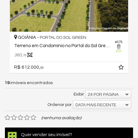
GOIÂNIA -
PORTAL DO SOL GREEN
#375
Terreno em Condomínio no Portal do Sol Green Reserva
360,
76
R$ 612.000,
00
19
imóveis encontrados
Exibir
24 POR PÁGINA
Ordenar por
DATA MAIS RECENTE
(nenhuma avaliação)
Quer vender seu imóvel?