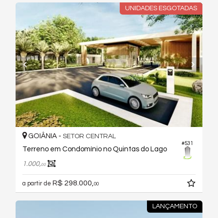
UNIDADES ESGOTADAS
GOIÂNIA -
SETOR CENTRAL
#531
Terreno em Condomínio no Quintas do Lago
1.000,
00
R$ 298.000,
a partir de
00
LANÇAMENTO