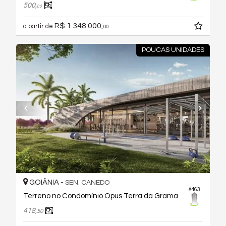
500,
00
R$ 1.348.000,
a partir de
00
POUCAS UNIDADES
GOIÂNIA -
SEN. CANEDO
#463
Terreno no Condomínio Opus Terra da Grama
418,
50