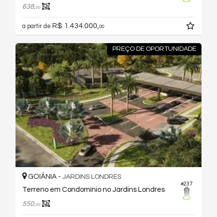
638,
00
R$ 1.434.000,
a partir de
00
PREÇO DE OPORTUNIDADE
GOIÂNIA -
JARDINS LONDRES
#237
Terreno em Condomínio no Jardins Londres
550,
00