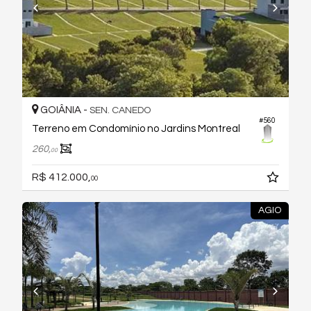
GOIÂNIA -
SEN. CANEDO
#560
Terreno em Condomínio no Jardins Montreal
260,
00
R$ 412.000,
00
AGIO