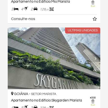
Apartamento no Edifício Mio Marista
3
4
2
129,
00
Consulte-nos
ULTIMAS UNIDADES
GOIÂNIA -
SETOR MARISTA
#398
Apartamento no Edifício Skygarden Marista
4
5
3
228,