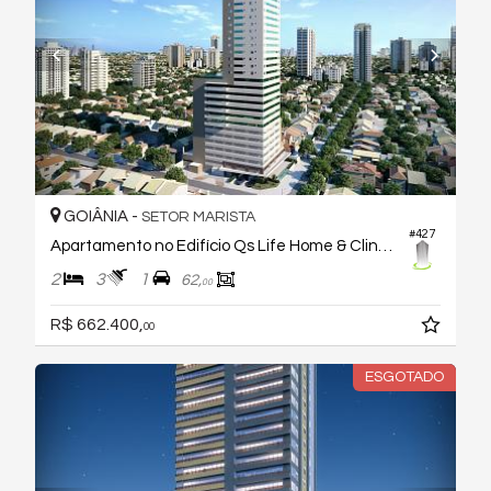
GOIÂNIA -
SETOR MARISTA
#427
Apartamento no Edifício Qs Life Home & Clinical
2
3
1
62,
00
R$ 662.400,
00
ESGOTADO