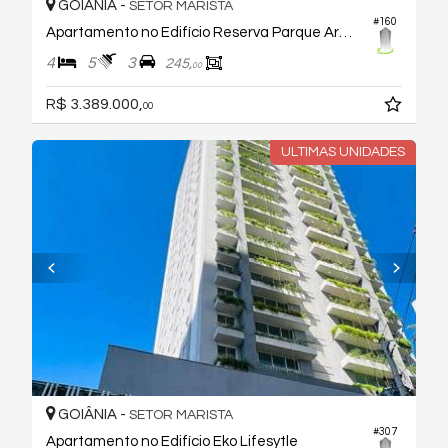
GOIÂNIA -
SETOR MARISTA
#160
Apartamento no Edifício Reserva Parque Areião
4
5
3
245,
00
R$ 3.389.000,
00
ULTIMAS UNIDADES
GOIÂNIA -
SETOR MARISTA
#307
Apartamento no Edifício Eko Lifesytle