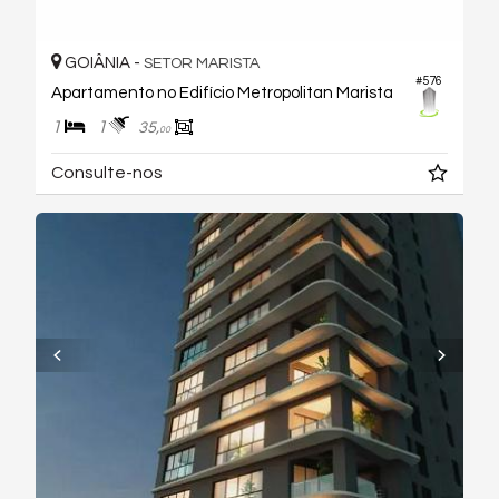
GOIÂNIA -
SETOR MARISTA
#576
Apartamento no Edifício Metropolitan Marista
1
1
35,
00
Consulte-nos