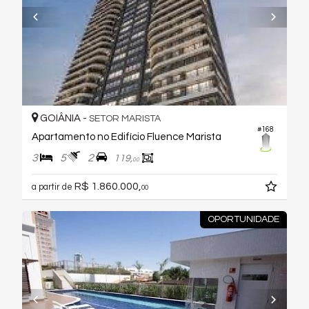
GOIÂNIA -
SETOR MARISTA
#168
Apartamento no Edifício Fluence Marista
3
5
2
119,
00
R$ 1.860.000,
a partir de
00
OPORTUNIDADE