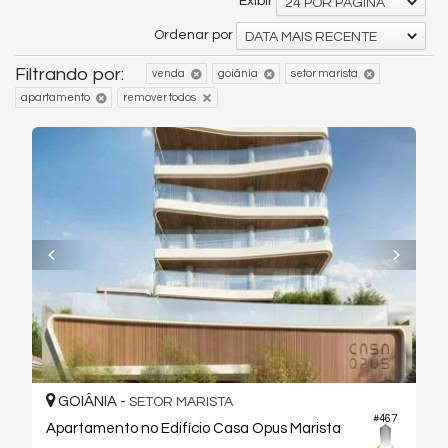
Exibir
24 POR PÁGINA
Ordenar por
DATA MAIS RECENTE
Filtrando por:
venda
goiânia
setor marista
apartamento
remover todos
GOIÂNIA -
SETOR MARISTA
#467
Apartamento no Edifício Casa Opus Marista