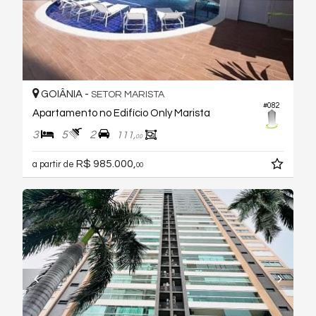
GOIÂNIA -
SETOR MARISTA
#082
Apartamento no Edifício Only Marista
3
5
2
111,
00
R$ 985.000,
a partir de
00