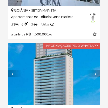
GOIÂNIA -
SETOR MARISTA
#126
Apartamento no Edifício Cena Marista
3
4
2
125,
00
R$ 1.500.000,
a partir de
00
INFORMAÇÃOES PELO WHATSAPP