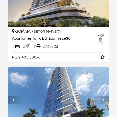
GOIÂNIA -
SETOR MARISTA
#405
Apartamento no Edifício Treze36
4
5
3
206,
00
R$ 2.403.500,
00