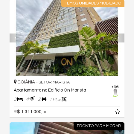
TEMOS UNIDADES MOBILIADO
GOIÂNIA -
SETOR MARISTA
#408
Apartamento no Edifício On Marista
3
4
2
114,
00
R$ 1.311.000,
00
PRONTO PARA MORAR