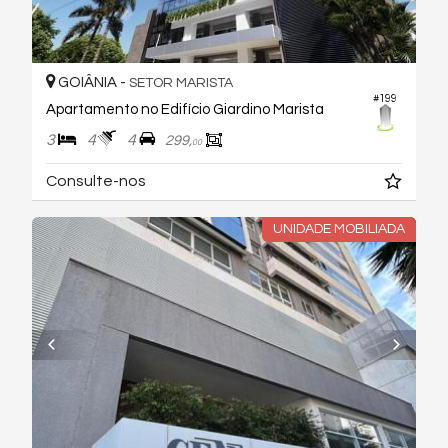
GOIÂNIA -
SETOR MARISTA
#199
Apartamento no Edifício Giardino Marista
3
4
4
299,
00
Consulte-nos
UNIDADE MOBILIADA