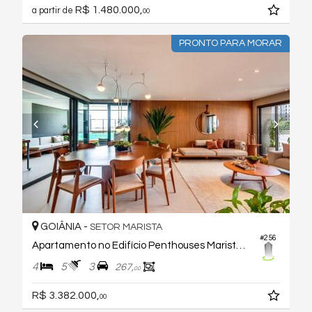
R$ 1.480.000,
a partir de
00
PRONTO PARA MORAR
GOIÂNIA -
SETOR MARISTA
#256
Apartamento no Edifício Penthouses Marista 146
4
5
3
267,
00
R$ 3.382.000,
00