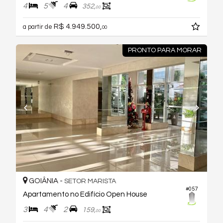
4
5
4
352,
00
R$ 4.949.500,
a partir de
00
PRONTO PARA MORAR
GOIÂNIA -
SETOR MARISTA
#057
Apartamento no Edifício Open House
3
4
2
159,
00