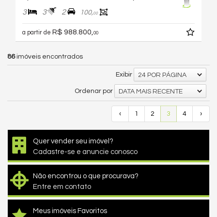
3
3
2
100,
00
R$ 988.800,
a partir de
00
86
imóveis encontrados
Exibir
24 POR PÁGINA
Ordenar por
DATA MAIS RECENTE
‹
1
2
3
4
›
Quer vender seu imóvel?
Cadastre-se e anuncie conosco
Não encontrou o que procurava?
Entre em contato
Meus imóveis Favoritos