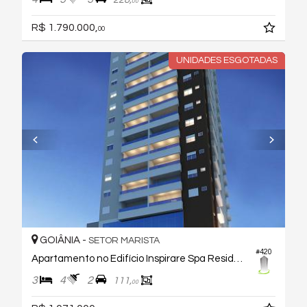
00
R$ 1.790.000,
00
UNIDADES ESGOTADAS
GOIÂNIA -
SETOR MARISTA
#420
Apartamento no Edifício Inspirare Spa Residence
3
4
2
111,
00