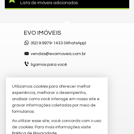
Lista de imóveis adicionados
EVO IMÓVEIS
(62)
9.9979-1433 (WhatsApp)
vendas@evoimoveis.com.br
ligamos para você
Utilizamos
cookies
para oferecer melhor
VEJA MAIS
experiência, melhorar o desempenho,
atendimento por WhatsApp
analisar como você interage em nosso site e
gravar informações coletadas por meio de
cadastre seu imóvel
formulários.
imóveis favoritos
Ao utilizar esse site, você concorda com o uso
de
cookies
. Para mais informações visite
mapa de imóveis
Política de Privacidade
.