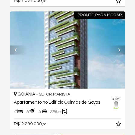
R$ 1.071.000,
00
PRONTO PARA MORAR
GOIÂNIA -
SETOR MARISTA
#198
Apartamento no Edifício Quintas de Goyaz
4
5
3
256,
00
R$ 2.299.000,
00