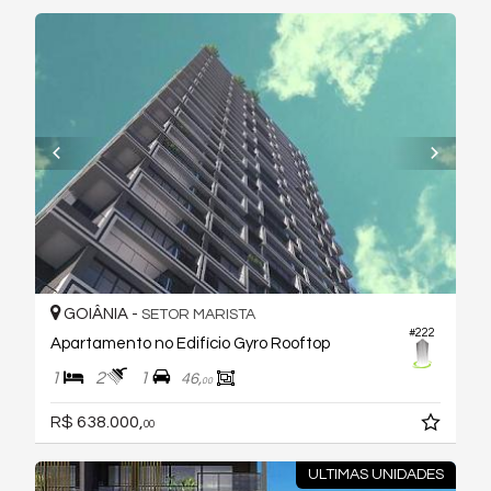
GOIÂNIA -
SETOR MARISTA
#222
Apartamento no Edifício Gyro Rooftop
1
2
1
46,
00
R$ 638.000,
00
ULTIMAS UNIDADES