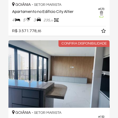
GOIÂNIA -
SETOR MARISTA
#570
Apartamento no Edifício City Altier
4
5
3
235,
00
R$ 3.571.778,
65
CONFIRA DISPONIBILIDADE
GOIÂNIA -
SETOR MARISTA
#150