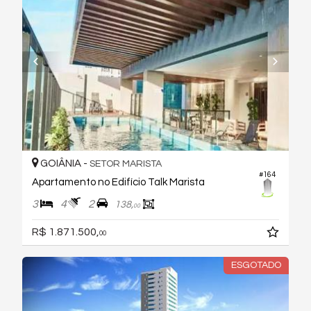
GOIÂNIA -
SETOR MARISTA
#164
Apartamento no Edifício Talk Marista
3
4
2
138,
00
R$ 1.871.500,
00
ESGOTADO