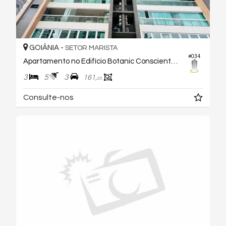
GOIÂNIA -
SETOR MARISTA
#034
Apartamento no Edifício Botanic Consciente Life
3
5
3
161,
00
Consulte-nos