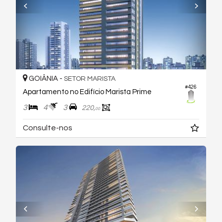
GOIÂNIA -
SETOR MARISTA
#426
Apartamento no Edifício Marista Prime
3
4
3
220,
00
Consulte-nos