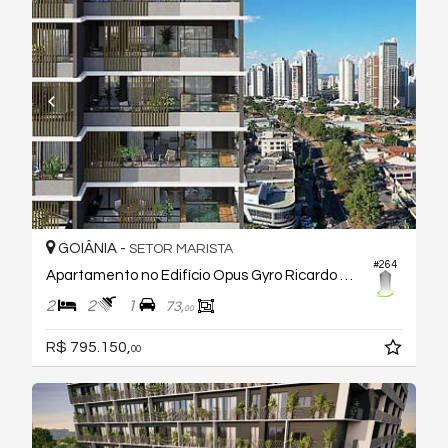
GOIÂNIA -
SETOR MARISTA
#264
Apartamento no Edifício Opus Gyro Ricardo Paranhos
2
2
1
73,
00
R$ 795.150,
00