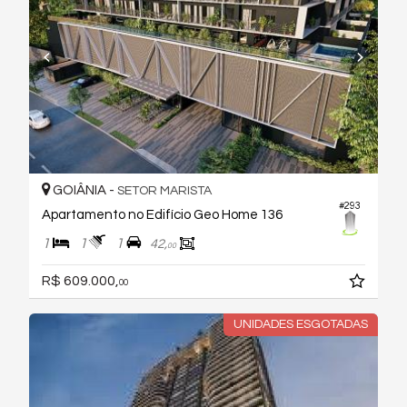
GOIÂNIA -
SETOR MARISTA
#293
Apartamento no Edifício Geo Home 136
1
1
1
42,
00
R$ 609.000,
00
UNIDADES ESGOTADAS