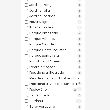
Jardins França
1
Jardins Itália
1
Jardins Londres
1
Nova Suiça
2
Park Lozandes
5
Parque Amazônia
7
Parque Atheneu
1
Parque Cidade
1
Parque Oeste Industrial
1
Parque Santa Rita
1
Portal do Sol Green
1
Recreio Moções
1
Residencial Eldorado
1
Residencial Senador Paranhos
1
Residencial Vale dos Sonhos I
2
Rodoviário
2
Sen. Canedo
6
Serrinha
12
Setor Aeroporto
5