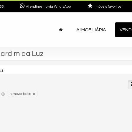
33
Atendimento via WhatsApp
imóveis favoritos
A IMOBILIÁRIA
VEND
Jardim da Luz
uz
remover todos