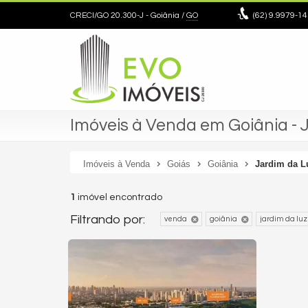
CRECI/GO 20.300-J
- Goiânia /
GO
(62)
9.9979-14
Imóveis à Venda em Goiânia - 
Imóveis à Venda
Goiás
Goiânia
Jardim da L
1
imóvel encontrado
Filtrando por:
venda
goiânia
jardim da luz