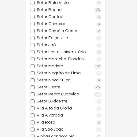
Setor Bela Vista
4
Setor Bueno
75
Setor Central
6
Setor Coimbra
3
Setor Criméia Oeste
2
Setor Faiçalville
1
Setor Jaó
1
Setor Leste Universitário
7
Setor Marechal Rondon
1
Setor Marista
92
Setor Negrão de Lima
1
Setor Nova Suíça
4
Setor Oeste
25
Setor Pedro Ludovico
11
Setor Sudoeste
1
Vila Alto da Glória
1
Vila Alvorada
1
Vila Rosa
8
Vila São João
1
Vinhas condominio
1