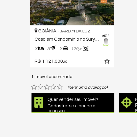
GOIÂNIA -
JARDIM DA LUZ
#592
Casa em Condomínio no Surya By Palme
3
3
2
129,
00
R$ 1.121.000,
00
1
imóvel encontrado
(nenhuma avaliação)
Quer vender seu imóvel?
Cadastre-se e anuncie
conosco