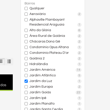
Bairros
Qualquer
Aeroviário
2
Alphaville Flamboyant
Residencial Araguaia
1
Alto da Glória
6
Área Rural de Goiânia
2
Chácaras Dona Gê
2
Condomínio Opus Altana
1
Condominio Plateau D'or
2
Goiânia 2
2
Hidrolândia
1
Jardim América
14
Jardim Atlântico
5
Jardim da Luz
1
ados
Jardim Europa
2
Jardim Goiás
22
Jardim Ipê
1
Jardim Planalto
1
Jardim Santa Cecília
1