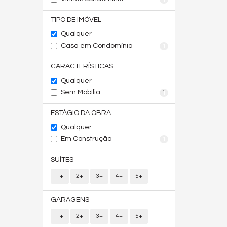
TIPO DE IMÓVEL
Qualquer
Casa em Condomínio
1
CARACTERÍSTICAS
Qualquer
Sem Mobília
1
ESTÁGIO DA OBRA
Qualquer
Em Construção
1
SUÍTES
1+
2+
3+
4+
5+
GARAGENS
1+
2+
3+
4+
5+