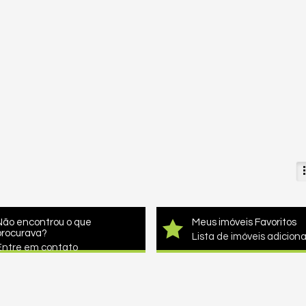
Não encontrou o que
Meus imóveis Favoritos
procurava?
Lista de imóveis adicion
Entre em contato