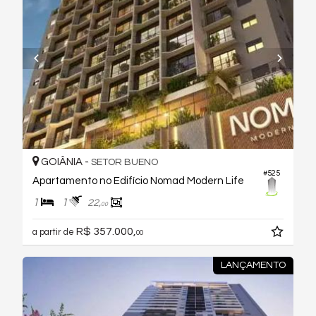
GOIÂNIA -
SETOR BUENO
#525
Apartamento no Edifício Nomad Modern Life
1
1
22,
00
R$ 357.000,
a partir de
00
LANÇAMENTO