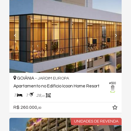
GOIÂNIA -
JARDIM EUROPA
#590
Apartamento no Edifício Icoon Home Resort
1
1
28,
00
R$ 260.000,
00
UNIDADES DE REVENDA