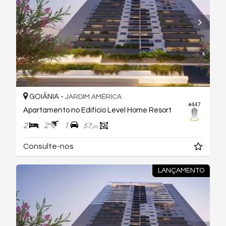
GOIÂNIA -
JARDIM AMÉRICA
#447
Apartamento no Edifício Level Home Resort
2
2
1
57,
00
Consulte-nos
LANÇAMENTO