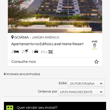
GOIÂNIA -
JARDIM AMÉRICA
#446
Apartamento no Edifício Level Home Resort
2
2
1
57,
00
Consulte-nos
4
imóveis encontrados
Exibir
24 POR PÁGINA
Ordenar por
DATA MAIS RECENTE
Quer vender seu imóvel?