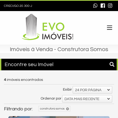
CRECI/GO 20.300-J
Imóveis à Venda - Construtora Somos
Encontre seu Imóvel
4
imóveis encontrados
Exibir
24 POR PÁGINA
Ordenar por
DATA MAIS RECENTE
Filtrando por:
construtora somos