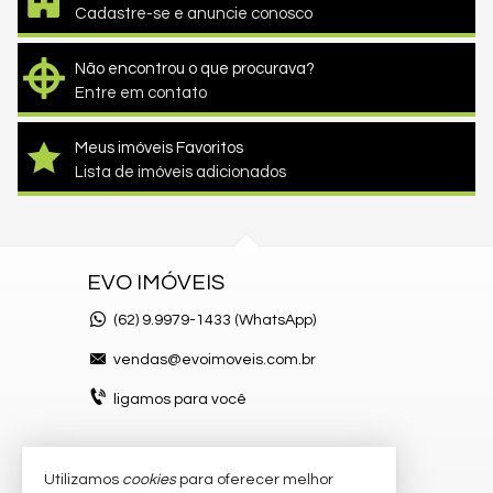
Cadastre-se e anuncie conosco
Não encontrou o que procurava?
Entre em contato
Meus imóveis Favoritos
Lista de imóveis adicionados
EVO IMÓVEIS
(62)
9.9979-1433 (WhatsApp)
vendas@evoimoveis.com.br
ligamos para você
Utilizamos
cookies
para oferecer melhor
VEJA MAIS